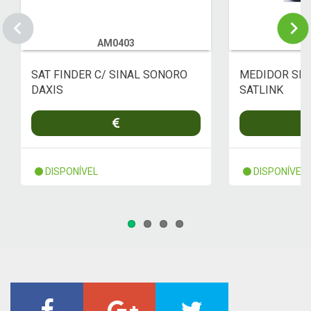
AM0403
W
SAT FINDER C/ SINAL SONORO
MEDIDOR SIN
DAXIS
SATLINK
DISPONÍVEL
DISPONÍVEL