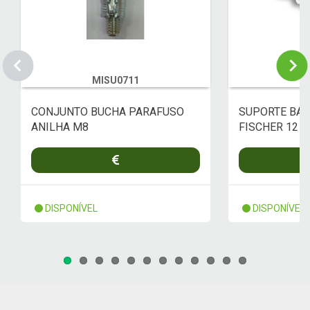
MISU0711
M
CONJUNTO BUCHA PARAFUSO
SUPORTE BÁS
ANILHA M8
FISCHER 12 U
DISPONÍVEL
DISPONÍVEL