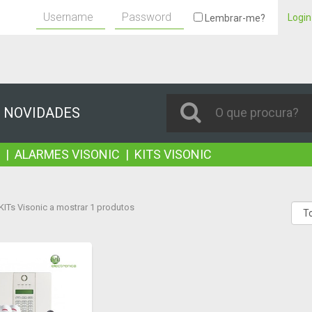
Login
Lembrar-me?
NOVIDADES
|
ALARMES VISONIC
|
KITS VISONIC
KITs Visonic a mostrar 1 produtos