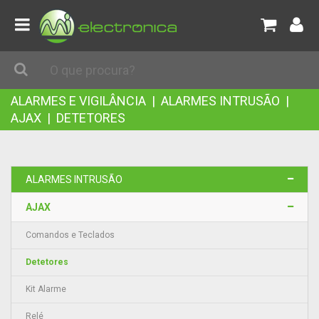
ALARMES E VIGILÂNCIA
|
ALARMES INTRUSÃO
|
AJAX
|
DETETORES
ALARMES INTRUSÃO
AJAX
Comandos e Teclados
Detetores
Kit Alarme
Relé