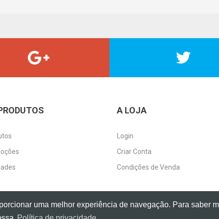
PRODUTOS
A LOJA
utos
Login
oções
Criar Conta
dades
Condições de Venda
 proporcionar uma melhor experiência de navegação. Para saber 
,
Livro de Reclamações Online
nossa
Política de privacidade