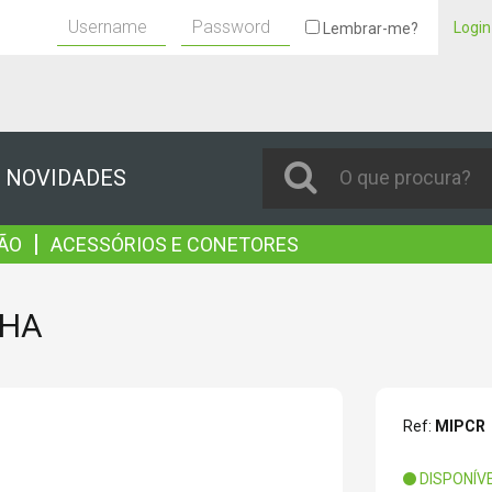
Login
Lembrar-me?
NOVIDADES
|
ÃO
ACESSÓRIOS E CONETORES
LHA
Ref:
MIPCR
DISPONÍV