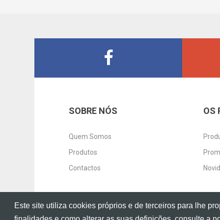
SOBRE NÓS
OS 
Quem Somos
Prod
Produtos
Prom
Contactos
Novi
Este site utiliza cookies próprios e de terceiros para lhe
?
2016 MI Electrónica.
Termos de uso e Privacidade
finalidades e como alterar as suas definições, consulte a 