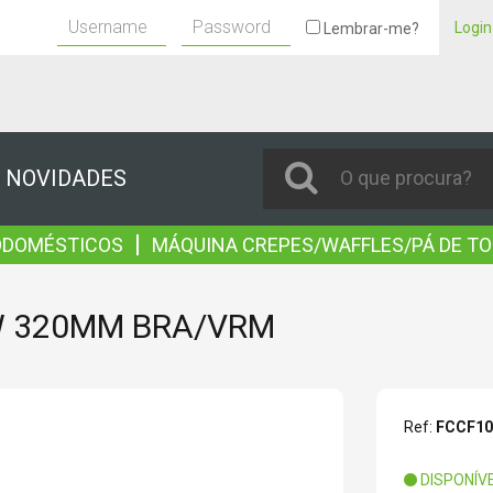
Login
Lembrar-me?
NOVIDADES
|
ODOMÉSTICOS
MÁQUINA CREPES/WAFFLES/PÁ DE T
W 320MM BRA/VRM
Ref:
FCCF1
DISPONÍV